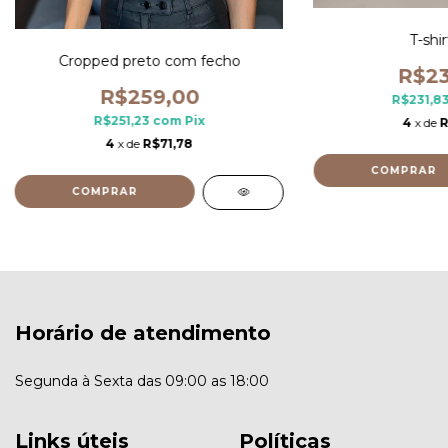
T-shir
Cropped preto com fecho
R$23
R$259,00
R$231,8
R$251,23
com
Pix
4
x de
R
4
x de
R$71,78
COMPRAR
COMPRAR
Horário de atendimento
Segunda à Sexta das 09:00 as 18:00
Links úteis
Políticas