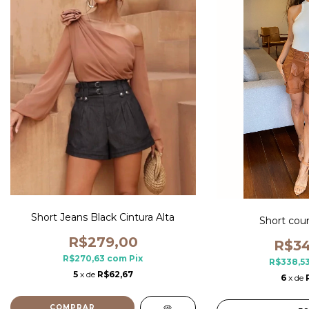
Short Jeans Black Cintura Alta
Short cou
R$279,00
R$34
R$270,63
com
Pix
R$338,5
5
x de
R$62,67
6
x de
COMPRAR