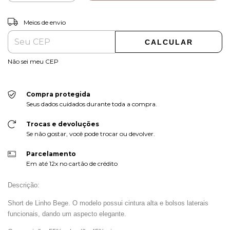
ALTERAR CEP
Entregas para o CEP:
Meios de envio
CALCULAR
Não sei meu CEP
Compra protegida
Seus dados cuidados durante toda a compra.
Trocas e devoluções
Se não gostar, você pode trocar ou devolver.
Parcelamento
Em até 12x no cartão de crédito
Descrição:
Short de Linho Bege. O modelo possui cintura alta e
bolsos laterais
funcionais,
dando um aspecto elegante.