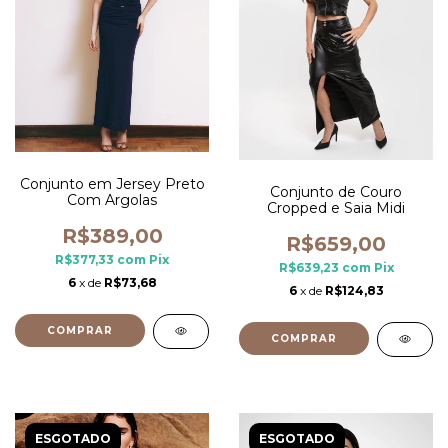
Conjunto em Jersey Preto
Conjunto de Couro
Com Argolas
Cropped e Saia Midi
R$389,00
R$659,00
R$377,33
com
Pix
R$639,23
com
Pix
6
x de
R$73,68
6
x de
R$124,83
COMPRAR
COMPRAR
ESGOTADO
ESGOTADO