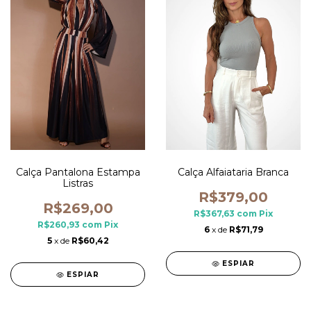
Calça Pantalona Estampa
Calça Alfaiataria Branca
Listras
R$379,00
R$269,00
R$367,63
com
Pix
R$260,93
com
Pix
6
x de
R$71,79
5
x de
R$60,42
ESPIAR
ESPIAR