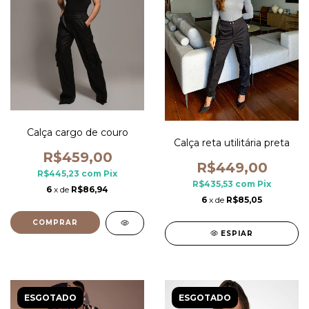
Calça cargo de couro
Calça reta utilitária preta
R$459,00
R$449,00
R$445,23
com
Pix
R$435,53
com
Pix
6
x de
R$86,94
6
x de
R$85,05
COMPRAR
ESPIAR
ESGOTADO
ESGOTADO