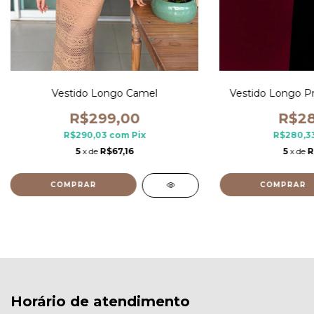
Vestido Longo Camel
Vestido Longo P
R$299,00
R$28
R$290,03
com
Pix
R$280,3
5
x de
R$67,16
5
x de
R
COMPRAR
COMPRAR
Horário de atendimento